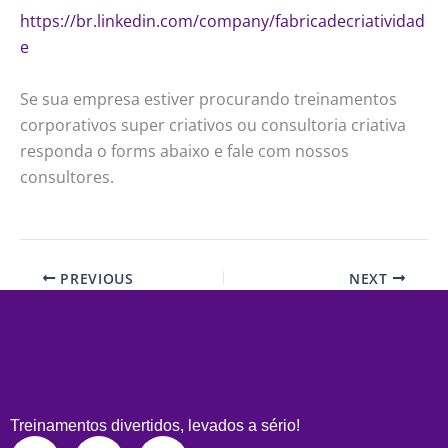
https://br.linkedin.com/company/fabricadecriatividad
e
Se sua empresa estiver procurando treinamentos
corporativos super criativos ou consultoria criativa
responda o forms abaixo e fale com nossos
consultores.
PREVIOUS
NEXT
Treinamentos divertidos, levados a sério!
L
I
Y