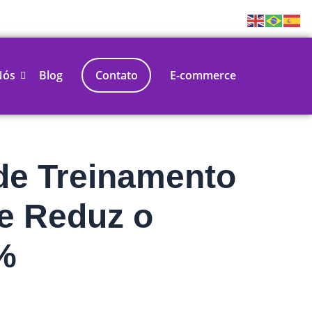
Nós
Blog
Contato
E-commerce
e Treinamento
e Reduz o
%