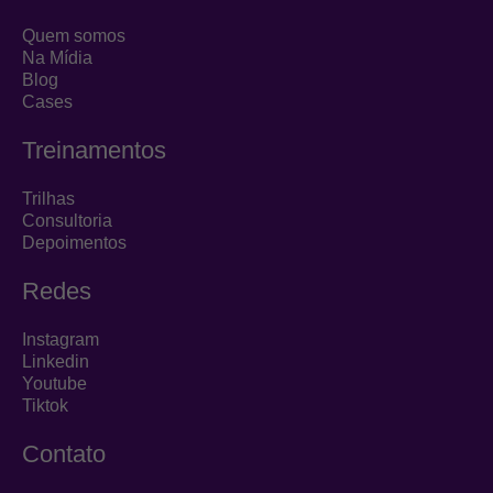
e
a
u
d
g
b
Quem somos
i
r
e
Na Mídia
Blog
n
a
Cases
m
Treinamentos
Trilhas
Consultoria
Depoimentos
Redes
Instagram
Linkedin
Youtube
Tiktok
Contato