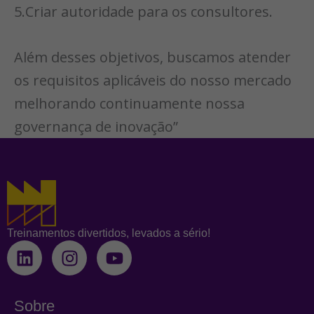
5.Criar autoridade para os consultores.
Além desses objetivos, buscamos atender
os requisitos aplicáveis do nosso mercado
melhorando continuamente nossa
governança de inovação”
Treinamentos divertidos, levados a sério!
L
I
Y
i
n
o
n
s
u
k
t
t
Sobre