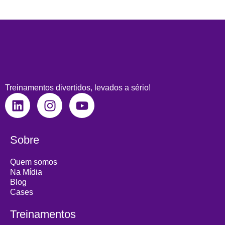
Treinamentos divertidos, levados a sério!
L
I
Y
i
n
o
n
s
u
k
t
t
Sobre
e
a
u
d
g
b
Quem somos
i
r
e
Na Mídia
Blog
n
a
Cases
m
Treinamentos