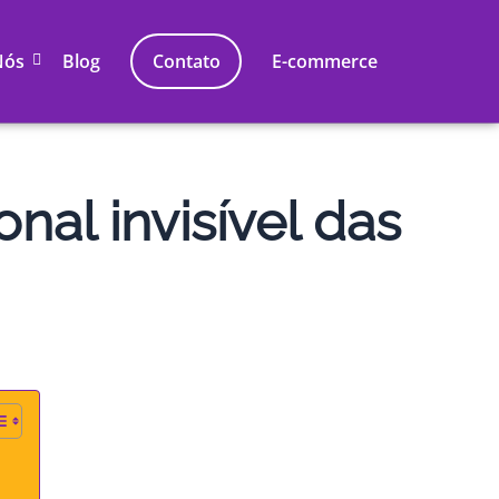
Nós
Blog
Contato
E-commerce
nal invisível das