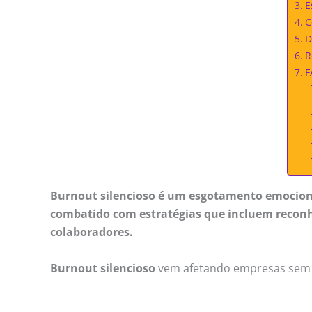
E
C
D
R
F
Burnout silencioso é um esgotamento emocional
combatido com estratégias que incluem reconh
colaboradores.
Burnout silencioso
vem afetando empresas sem a