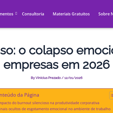
mentos
Consultoria
Materiais Gratuitos
Sobre 
so: o colapso emocio
empresas em 2026
By
Vinicius Prezado
/
12/01/2026
nteúdo da Página
mpacto do burnout silencioso na produtividade corporativa
inais ocultos de esgotamento emocional no ambiente de trabalho