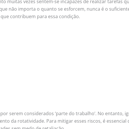
to muitas vezes sentem-se incapazes de realizar tarefas q
ue não importa o quanto se esforcem, nunca é o suficient
s que contribuem para essa condição.
por serem considerados ‘parte do trabalho’. No entanto, i
nto da rotatividade. Para mitigar esses riscos, é essencia
dades sem medo de retaliação.