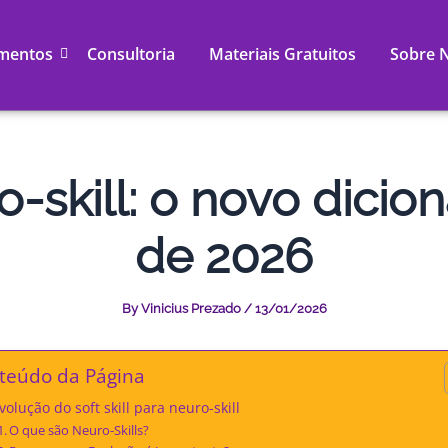
mentos
Consultoria
Materiais Gratuitos
Sobre 
-skill: o novo dicio
de 2026
By
Vinicius Prezado
/
13/01/2026
teúdo da Página
volução do soft skill para neuro-skill
O que são Neuro-Skills?