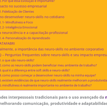
Por que essa Evolução é Importante?
pacto no sucesso empresarial
Fidelização de Clientes
o desenvolver neuro-skills no cotidiano
1- Mindfulness e Foco
2- Inteligência Emocional
a neurociência e a capacitação profissional
4- Personalização do Aprendizado
ATAFABRI
almente, a importância das neuro-skills no ambiente corporativo
 – Perguntas frequentes sobre neuro-skills e seu impacto empresa
o que são neuro-skills?
como as neuro-skills podem beneficiar meu ambiente de trabalho?
qual é a diferença entre soft skills e neuro-skills?
como posso começar a desenvolver neuro-skills na minha equipe?
existem evidências de que neuro-skills realmente melhoram a produtivid
mindfulness é realmente importante no ambiente de trabalho?
dades interpessoais tradicionais para o uso avançado da
melhorando comunicação, produtividade e adaptabilidad