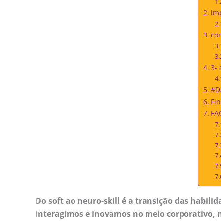
im
com
3- 
#D
Fin
FAQ
Do soft ao neuro-skill é a transição das habili
interagimos e inovamos no meio corporativo, 