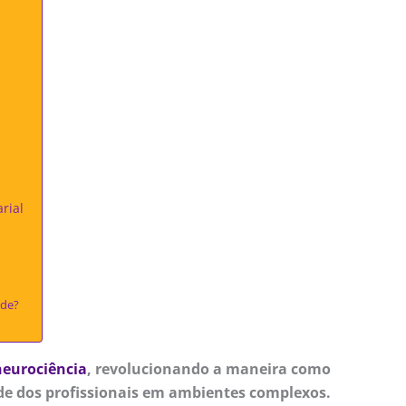
rial
ade?
neurociência
, revolucionando a maneira como
e dos profissionais em ambientes complexos.