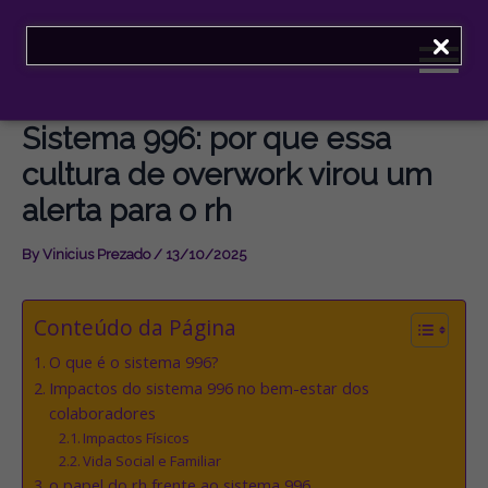
Skip
to
content
Sistema 996: por que essa
cultura de overwork virou um
alerta para o rh
By
Vinicius Prezado
/
13/10/2025
Conteúdo da Página
O que é o sistema 996?
Impactos do sistema 996 no bem-estar dos
colaboradores
Impactos Físicos
Vida Social e Familiar
o papel do rh frente ao sistema 996