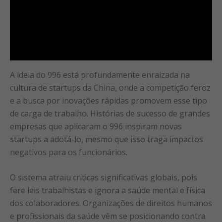
A ideia do 996 está profundamente enraizada na
cultura de startups da China, onde a competição feroz
e a busca por inovações rápidas promovem esse tipo
de carga de trabalho. Histórias de sucesso de grandes
empresas que aplicaram o 996 inspiram novas
startups a adotá-lo, mesmo que isso traga impactos
negativos para os funcionários.
O sistema atraiu críticas significativas globais, pois
fere leis trabalhistas e ignora a saúde mental e física
dos colaboradores. Organizações de direitos humanos
e profissionais da saúde vêm se posicionando contra