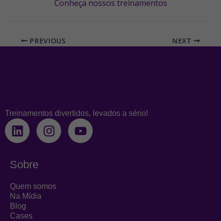
Conheça nossos treinamentos
PREVIOUS
NEXT
Treinamentos divertidos, levados a sério!
L
I
Y
i
n
o
n
s
u
k
t
t
Sobre
e
a
u
d
g
b
Quem somos
i
r
e
Na Mídia
Blog
n
a
Cases