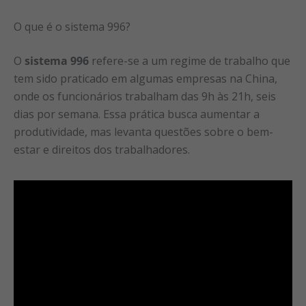
O que é o sistema 996?
O
sistema 996
refere-se a um regime de trabalho que
tem sido praticado em algumas empresas na China,
onde os funcionários trabalham das 9h às 21h, seis
dias por semana. Essa prática busca aumentar a
produtividade, mas levanta questões sobre o bem-
estar e direitos dos trabalhadores.