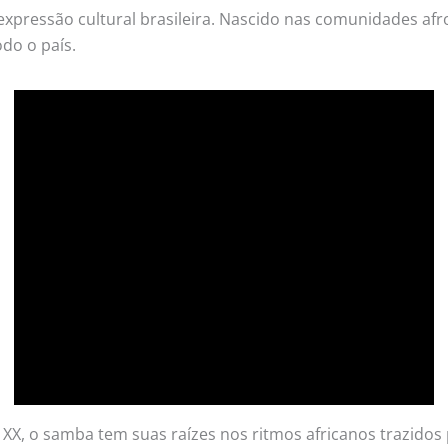
xpressão cultural brasileira. Nascido nas comunidades afro
do o país.
o XX, o samba tem suas raízes nos ritmos africanos trazidos