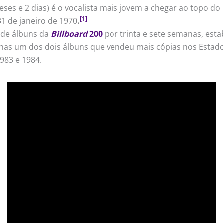
ses e 2 dias) é o vocalista mais jovem a chegar ao topo do 
[1]
1 de janeiro de 1970
.
de álbuns da
Billboard
200
por trinta e sete semanas, es
enas um dos dois álbuns que vendeu mais cópias nos Estad
983 e 1984.