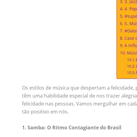
3. Ja
4. Po
#supe
5. Mú
#DataF
Case 
A Inf
Músi
Os estilos de música que despertam a felicidade, 
têm uma habilidade especial de nos trazer alegri
felicidade nas pessoas. Vamos mergulhar em cada u
tão positivo em nós.
1. Samba: O Ritmo Contagiante do Brasil