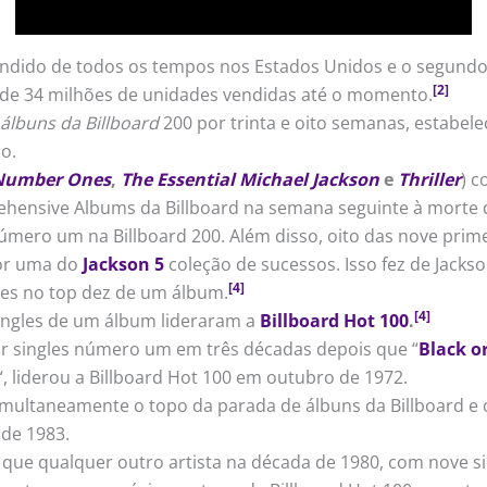
dido de todos os tempos nos Estados Unidos e o segundo 
[2]
de 34 milhões de unidades vendidas até o momento.
álbuns da Billboard
200 por trinta e oito semanas, estabe
o.
Number Ones
,
The Essential Michael Jackson
e
Thriller
) c
hensive Albums da Billboard na semana seguinte à morte d
mero um na Billboard 200. Além disso, oito das nove prim
or uma do
Jackson 5
coleção de sucessos. Isso fez de Jackson
[4]
ngles no top dez de um álbum.
[4]
ingles de um álbum lideraram a
Billboard Hot 100
.
uir singles número um em três décadas depois que “
Black o
“, liderou a Billboard Hot 100 em outubro de 1972.
r simultaneamente o topo da parada de álbuns da Billboard
 de 1983.
 que qualquer outro artista na década de 1980, com nove si