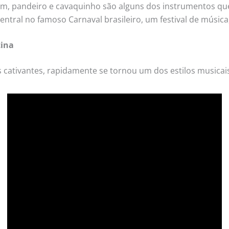
im, pandeiro e cavaquinho são alguns dos instrumentos qu
ntral no famoso Carnaval brasileiro, um festival de música
tina
s cativantes, rapidamente se tornou um dos estilos music