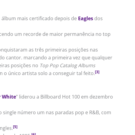
álbum mais certificado depois de
Eagles
dos
lecendo um recorde de maior permanência no top
onquistaram as três primeiras posições nas
o cantor. marcando a primeira vez que qualquer
eiras posições no
Top Pop Catalog Albums
[3]
 o único artista solo a conseguir tal feito.
r White
” liderou a Billboard Hot 100 em dezembro
 e o single número um nas paradas pop e R&B, com
[5]
ngles.
[6]