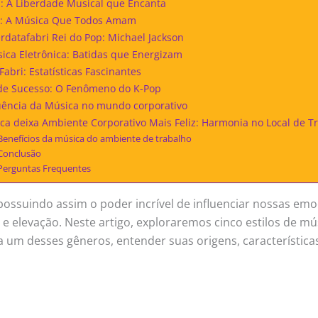
zz: A Liberdade Musical que Encanta
p: A Música Que Todos Amam
rdatafabri Rei do Pop: Michael Jackson
sica Eletrônica: Batidas que Energizam
abri: Estatísticas Fascinantes
de Sucesso: O Fenômeno do K-Pop
luência da Música no mundo corporativo
ca deixa Ambiente Corporativo Mais Feliz: Harmonia no Local de T
Benefícios da música do ambiente de trabalho
Conclusão
Perguntas Frequentes
possuindo assim o poder incrível de influenciar nossas emoç
a e elevação. Neste artigo, exploraremos cinco estilos de m
m desses gêneros, entender suas origens, características e