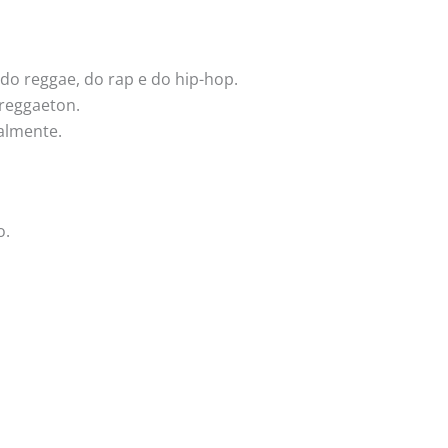
do reggae, do rap e do hip-hop.
 reggaeton.
almente.
o.