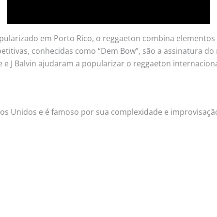
pularizado em Porto Rico, o reggaeton combina elementos 
epetitivas, conhecidas como “Dem Bow”, são a assinatura do
 e J Balvin ajudaram a popularizar o reggaeton internacion
dos Unidos e é famoso por sua complexidade e improvisaçã