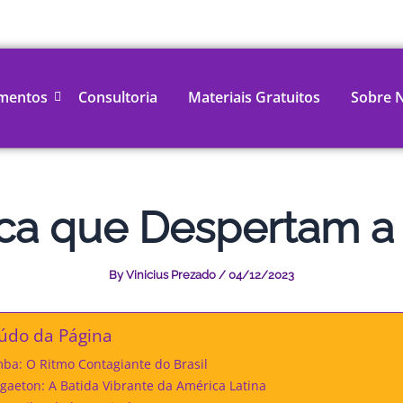
mentos
Consultoria
Materiais Gratuitos
Sobre 
ica que Despertam a
By
Vinicius Prezado
/
04/12/2023
údo da Página
mba: O Ritmo Contagiante do Brasil
ggaeton: A Batida Vibrante da América Latina