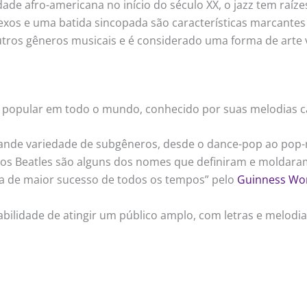
ade afro-americana no início do século XX, o jazz tem raíze
exos e uma batida sincopada são características marcantes 
outros gêneros musicais e é considerado uma forma de art
 popular em todo o mundo, conhecido por suas melodias ca
ande variedade de subgêneros, desde o dance-pop ao pop-
 os Beatles são alguns dos nomes que definiram e moldaram
ta de maior sucesso de todos os tempos” pelo
Guinness Wor
bilidade de atingir um público amplo, com letras e melodia