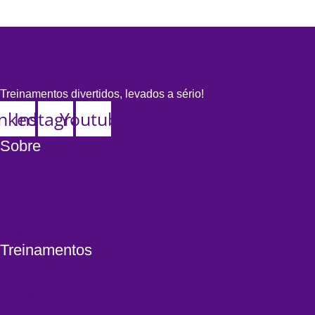
Treinamentos divertidos, levados a sério!
inkedin
Instagram
Youtube
Sobre
Quem somos
Na Mídia
Blog
Cases
Treinamentos
Trilhas
Consultoria