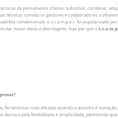
técnicas de pensamento criativo: substituir, combinar, adap
ssas técnicas convida os gestores e colaboradores a olha
padrões convencionais. o s.c.a.m.p.e.r. foi popularizado po
imular novas ideias e abordagens. mas por que o
s.c.a.m.p
mpresas?
s ferramentas mais eficazes quando o assunto é inovação, e
. se destaca pela flexibilidade e simplicidade, permitindo 