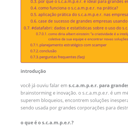
por que o s.c.a.m.p.e.r. é ideal para grandes 
como funciona o s.c.a.m.p.e.r. na prática?
aplicação prática do s.c.a.m.p.e.r. nas empres
case de sucesso de grandes empresas usando s
#datafabri: dados e estatísticas sobre o uso do s.c
como diria albert einstein: “a criatividade é a in
coletiva da sua equipe e encontrar novas soluçõe
planejamento estratégico com scamper
conclusão
perguntas frequentes (faq)
introdução
você já ouviu falar em
s.c.a.m.p.e.r. para grand
brainstorming e inovação. o s.c.a.m.p.e.r. é um m
superem bloqueios, encontrem soluções inespera
sendo usada por grandes corporações para destrav
o que é o s.c.a.m.p.e.r.?