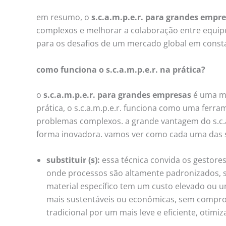
em resumo, o
s.c.a.m.p.e.r. para grandes empr
complexos e melhorar a colaboração entre equip
para os desafios de um mercado global em const
como funciona o s.c.a.m.p.e.r. na prática?
o
s.c.a.m.p.e.r. para grandes empresas
é uma me
prática, o s.c.a.m.p.e.r. funciona como uma ferr
problemas complexos. a grande vantagem do s.c.a.
forma inovadora. vamos ver como cada uma das se
substituir (s):
essa técnica convida os gestore
onde processos são altamente padronizados, s
material específico tem um custo elevado ou um
mais sustentáveis ou econômicas, sem comprom
tradicional por um mais leve e eficiente, oti