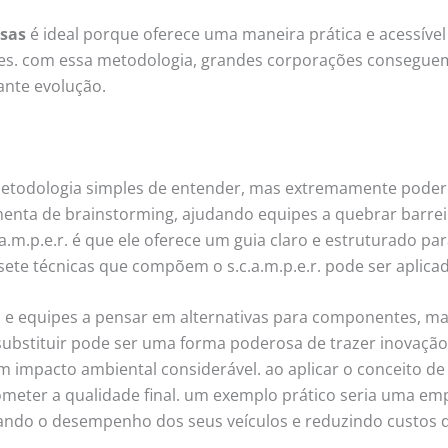
esas
é ideal porque oferece uma maneira prática e acessíve
es. com essa metodologia, grandes corporações conseguem
ante evolução.
todologia simples de entender, mas extremamente poderos
amenta de brainstorming, ajudando equipes a quebrar barrei
m.p.e.r. é que ele oferece um guia claro e estruturado pa
te técnicas que compõem o s.c.a.m.p.e.r. pode ser aplica
s e equipes a pensar em alternativas para componentes, m
ubstituir pode ser uma forma poderosa de trazer inovaçã
 impacto ambiental considerável. ao aplicar o conceito de 
eter a qualidade final. um exemplo prático seria uma empr
mizando o desempenho dos seus veículos e reduzindo custos