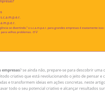
empresas?
as
.c.a.m.p.e.r.
.a.m.p.e.r.
teligência se divertindo.” o s.c.a.m.p.e.r. para grandes empresas é exatamente iss
s para velhos problemas. 🎨💡
es empresas
? se ainda não, prepare-se para descobrir uma
étodo criativo que está revolucionando o jeito de pensar e
das e transformem ideias em ações concretas. neste arti
ar todo o seu potencial criativo e alcançar resultados su