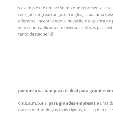
s.c.a.m.p.e.r. é um acrônimo que representa sete 
reorganizar (rearrange, em inglês). cada uma de
diferente, incentivando a inovação e a quebra de 
vem sendo aplicado em diversos setores para est
tanto destaque? 🤔
por que o s.c.a.m.p.e.r. é ideal para grandes e
o
s.c.a.m.p.e.r. para grandes empresas
é uma da
outras metodologias mais rígidas, o s.c.a.m.p.e.r