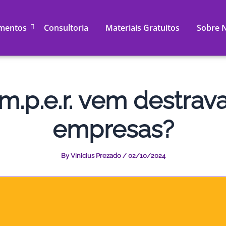
mentos
Consultoria
Materiais Gratuitos
Sobre 
.m.p.e.r. vem destra
empresas?
By
Vinicius Prezado
/
02/10/2024