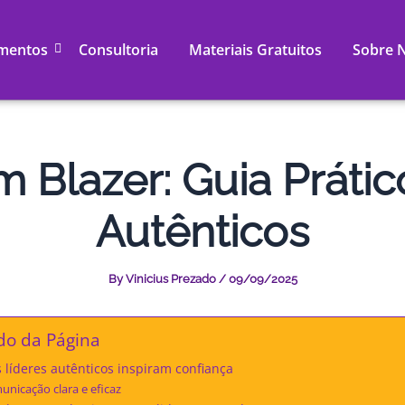
mentos
Consultoria
Materiais Gratuitos
Sobre 
 Blazer: Guia Prátic
Autênticos
By
Vinicius Prezado
/
09/09/2025
do da Página
 líderes autênticos inspiram confiança
nicação clara e eficaz