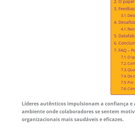
O papel
Feedbac
Des
Desafio
Rec
Datafab
Concluin
FAQ – P
O qu
Com
Quai
De 
Por 
Como
Líderes autênticos impulsionam a confiança e 
ambiente onde colaboradores se sentem motiva
organizacionais mais saudáveis e eficazes.