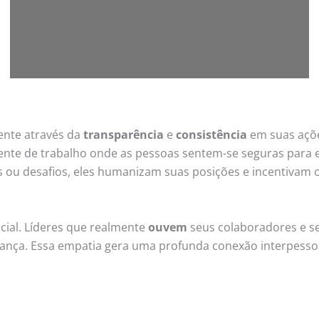
ente através da
transparência
e
consistência
em suas açõe
biente de trabalho onde as pessoas sentem-se seguras para
zas ou desafios, eles humanizam suas posições e incentiv
ial. Líderes que realmente
ouvem
seus colaboradores e s
iança. Essa empatia gera uma profunda conexão interpesso