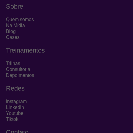
k
t
t
Sobre
e
a
u
d
g
b
Quem somos
i
r
e
Na Mídia
Blog
n
a
Cases
m
Treinamentos
Trilhas
Consultoria
Depoimentos
Redes
Instagram
Linkedin
Youtube
Tiktok
Contato