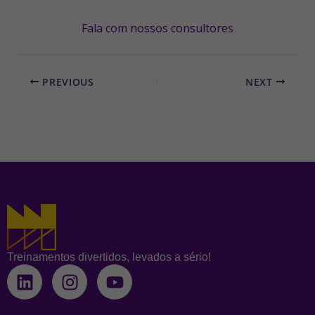
Fala com nossos consultores
PREVIOUS
NEXT
Treinamentos divertidos, levados a sério!
L
I
Y
i
n
o
n
s
u