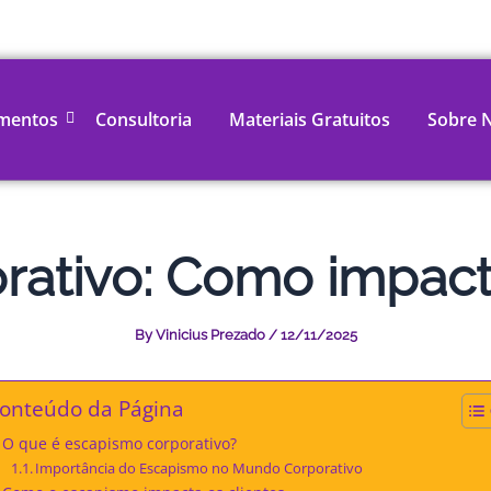
mentos
Consultoria
Materiais Gratuitos
Sobre 
ativo: Como impacta
By
Vinicius Prezado
/
12/11/2025
onteúdo da Página
O que é escapismo corporativo?
Importância do Escapismo no Mundo Corporativo