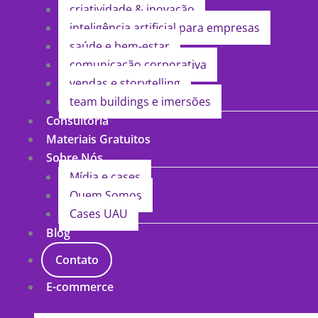
criatividade & inovação
inteligência artificial para empresas
saúde e bem-estar
comunicação corporativa
vendas e storytelling
team buildings e imersões
Consultoria
Materiais Gratuitos
Sobre Nós
Mídia e cases
Quem Somos
Cases UAU
Blog
Contato
E-commerce