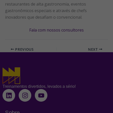
restaurantes de alta gastronomia, eventos
gastronômicos especiais e através de chefs
inovadores que desafiam o convencional.
Fala com nossos consultores
PREVIOUS
NEXT
Treinamentos divertidos, levados a sério!
L
I
Y
i
n
o
n
s
u
k
t
t
Sobre