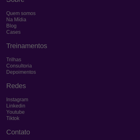
e
a
u
d
g
b
Quem somos
i
r
e
Na Mídia
Blog
n
a
Cases
m
Treinamentos
Trilhas
Consultoria
Depoimentos
Redes
Instagram
Linkedin
Youtube
Tiktok
Contato