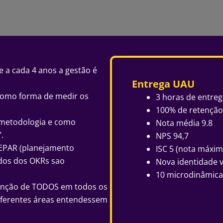
e a cada 4 anos a gestão é
Entrega UAU
como forma de medir os
3 horas de entreg
100% de retenção
 metodologia e como
Nota média 9.8
.
NPS 94,7
PEPAR (planejamento
ISC 5 (nota máxim
ados dos OKRs sao
Nova identidade v
10 microdinâmica
atenção de TODOS em todos os
ferentes áreas entendessem