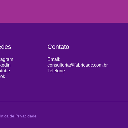
edes
Contato
tagram
Email:
kedin
consultoria@fabricadc.com.br
utube
Telefone
tok
lítica de Privacidade