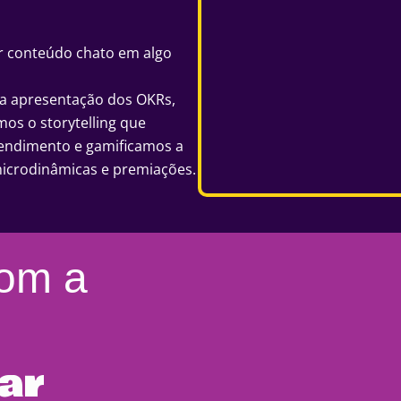
r conteúdo chato em algo
s a apresentação dos OKRs,
os o storytelling que
tendimento e gamificamos a
microdinâmicas e premiações.
com a
ar