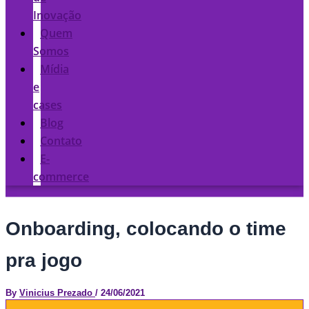
Inovação
Quem
Somos
Mídia
e
cases
Blog
Contato
E-
commerce
Onboarding, colocando o time
pra jogo
By
Vinicius Prezado
/
24/06/2021