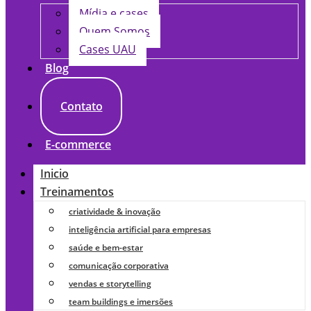
Mídia e cases
Quem Somos
Cases UAU
Blog
Contato
E-commerce
Inicio
Treinamentos
criatividade & inovação
inteligência artificial para empresas
saúde e bem-estar
comunicação corporativa
vendas e storytelling
team buildings e imersões