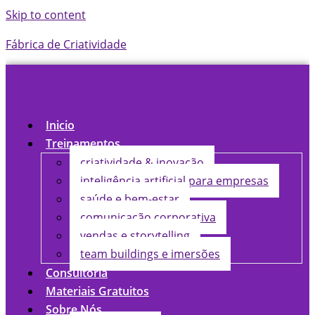
Skip to content
Fábrica de Criatividade
Inicio
Treinamentos
criatividade & inovação
inteligência artificial para empresas
saúde e bem-estar
comunicação corporativa
vendas e storytelling
team buildings e imersões
Consultoria
Materiais Gratuitos
Sobre Nós