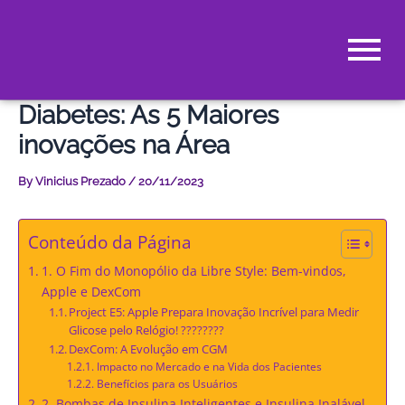
Skip
to
content
Diabetes: As 5 Maiores
inovações na Área
By
Vinicius Prezado
/
20/11/2023
Conteúdo da Página
1. O Fim do Monopólio da Libre Style: Bem-vindos,
Apple e DexCom
Project E5: Apple Prepara Inovação Incrível para Medir
Glicose pelo Relógio! ????????
DexCom: A Evolução em CGM
Impacto no Mercado e na Vida dos Pacientes
Benefícios para os Usuários
2. Bombas de Insulina Inteligentes e Insulina Inalável