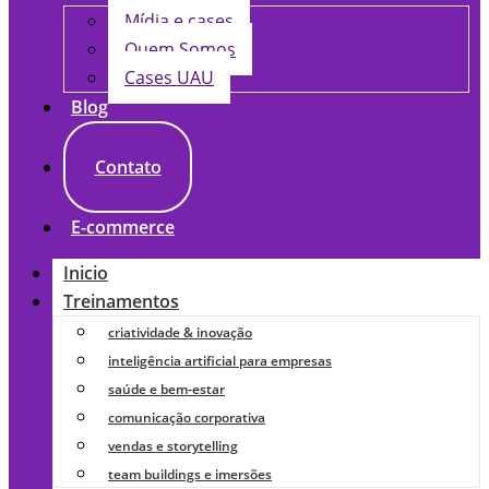
Mídia e cases
Quem Somos
Cases UAU
Blog
Contato
E-commerce
Inicio
Treinamentos
criatividade & inovação
inteligência artificial para empresas
saúde e bem-estar
comunicação corporativa
vendas e storytelling
team buildings e imersões