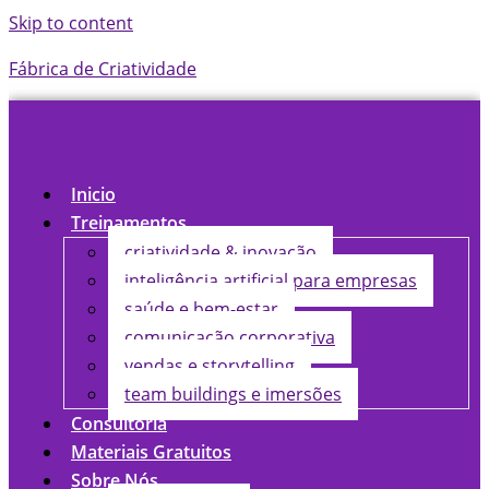
Skip to content
Fábrica de Criatividade
Inicio
Treinamentos
criatividade & inovação
inteligência artificial para empresas
saúde e bem-estar
comunicação corporativa
vendas e storytelling
team buildings e imersões
Consultoria
Materiais Gratuitos
Sobre Nós