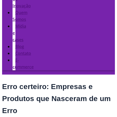
Inovação
Quem
Somos
Mídia
e
cases
Blog
Contato
E-
commerce
Erro certeiro: Empresas e
Produtos que Nasceram de um
Erro