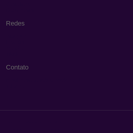
Consultoria
Depoimentos
Redes
Instagram
Linkedin
Youtube
Tiktok
Contato
Email: consultoria@fabricadc.com.br
Telefone
©2025 Fábrica de Criatividade.
Política de Inovação
Política de Privacidade