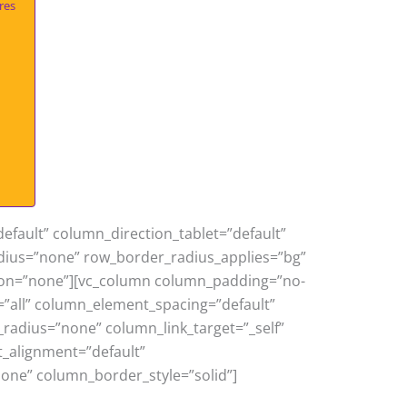
res
efault” column_direction_tablet=”default”
adius=”none” row_border_radius_applies=”bg”
ation=”none”][vc_column column_padding=”no-
”all” column_element_spacing=”default”
adius=”none” column_link_target=”_self”
xt_alignment=”default”
ne” column_border_style=”solid”]