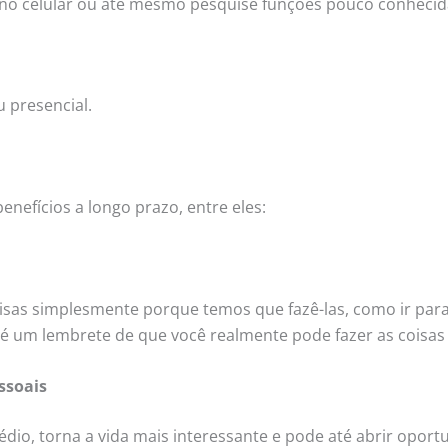
os no celular ou até mesmo pesquise funções pouco conheci
u presencial.
nefícios a longo prazo, entre eles:
isas simplesmente porque temos que fazê-las, como ir para
 e é um lembrete de que você realmente pode fazer as coisas
ssoais
dio, torna a vida mais interessante e pode até abrir opor