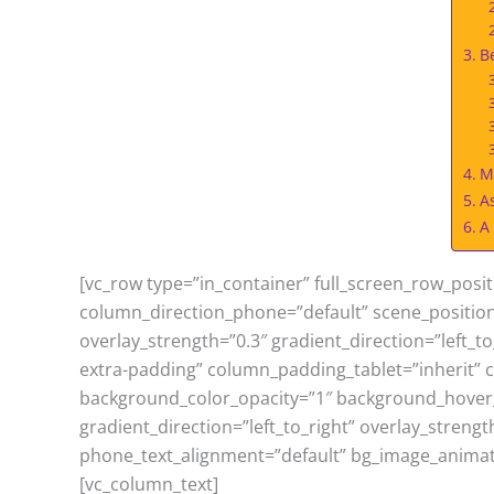
n
y
b
o
B
e
k
M
A
A
[vc_row type=”in_container” full_screen_row_posi
column_direction_phone=”default” scene_position
overlay_strength=”0.3″ gradient_direction=”left
extra-padding” column_padding_tablet=”inherit”
background_color_opacity=”1″ background_hover
gradient_direction=”left_to_right” overlay_strengt
phone_text_alignment=”default” bg_image_animat
[vc_column_text]