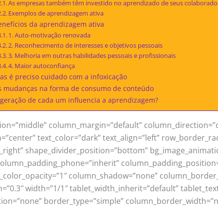
As empresas também têm investido no aprendizado de seus colaborado
Exemplos de aprendizagem ativa
enefícios da aprendizagem ativa
1. Auto-motivação renovada
2. Reconhecimento de interesses e objetivos pessoais
3. Melhoria em outras habilidades pessoais e profissionais
4. Maior autoconfiança
as é preciso cuidado com a infoxicação
s mudanças na forma de consumo de conteúdo
 geração de cada um influencia a aprendizagem?
tion=”middle” column_margin=”default” column_direction=”d
=”center” text_color=”dark” text_align=”left” row_border_r
_to_right” shape_divider_position=”bottom” bg_image_anim
 column_padding_phone=”inherit” column_padding_position=
_color_opacity=”1″ column_shadow=”none” column_border_r
h=”0.3″ width=”1/1″ tablet_width_inherit=”default” tablet_te
ion=”none” border_type=”simple” column_border_width=”no