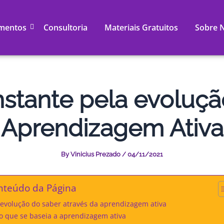
mentos
Consultoria
Materiais Gratuitos
Sobre 
stante pela evoluçã
Aprendizagem Ativa
By
Vinicius Prezado
/
04/11/2021
nteúdo da Página
 evolução do saber através da aprendizagem ativa
o que se baseia a aprendizagem ativa