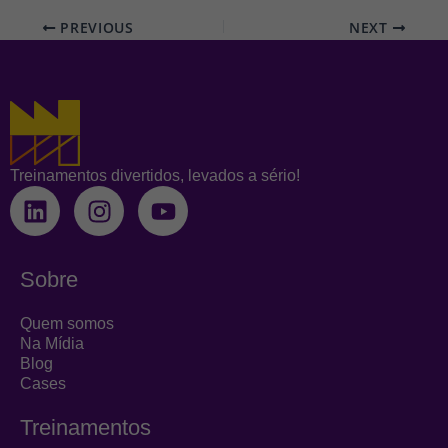
PREVIOUS
NEXT
Treinamentos divertidos, levados a sério!
L
I
Y
i
n
o
n
s
u
k
t
t
Sobre
e
a
u
d
g
b
Quem somos
i
r
e
Na Mídia
Blog
n
a
Cases
m
Treinamentos